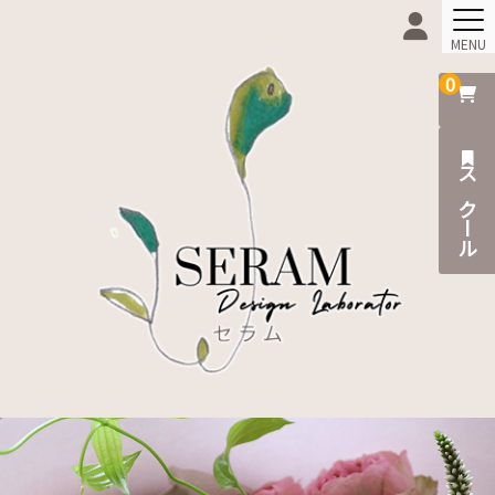
MENU
0
Home
Beginner
スクール
Online-Shop
Scholl
Information
News