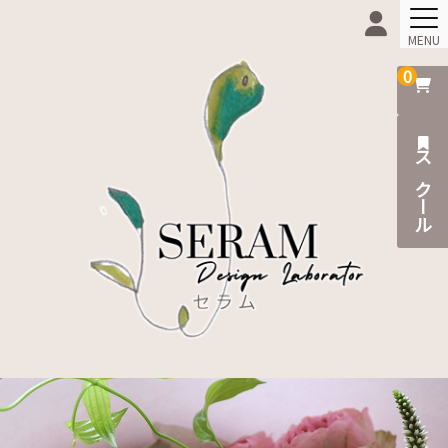
MENU
0
Home
Beginner
スクール
Online-Shop
Scholl
Information
News