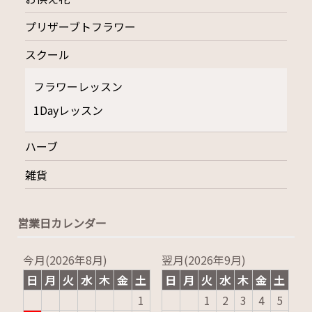
プリザーブトフラワー
スクール
フラワーレッスン
1Dayレッスン
ハーブ
雑貨
営業日カレンダー
今月(2026年8月)
翌月(2026年9月)
日
月
火
水
木
金
土
日
月
火
水
木
金
土
1
1
2
3
4
5